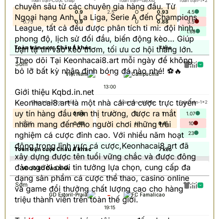
Toàn trận-Cược chấp
Toàn trận--tài/Xỉu
Toàn trận-1x2
chuyên sâu từ các chuyên gia hàng đầu. Từ
0.9
2.5
O
0.93
4.5
Ngoại hạng Anh, La Liga, Serie A đến Champions
-0.75
0.9
U
0.88
3.5
League, tất cả đều được phân tích tỉ mỉ: đội hình,
1.65
phong độ, lịch sử đối đầu, biến động kèo… Giúp
bạn tự tin vào kèo thơm, tối ưu cơ hội thắng lớn.
Toàn trận cược Châu Á khác
7
kèo
Theo dõi Tại Keonhacai8.art mỗi ngày để không
Sớm
bỏ lỡ bất kỳ nhận định bóng đá nào nhé! ⚽🔥
-
Việt Nam
Campuchia
13:00
Giới thiệu Kqbd.in.net
Keonhacai8.art là một nhà cái cá cược trực tuyến
Toàn trận-Cược chấp
Toàn trận--tài/Xỉu
Toàn trận-1x2
uy tín hàng đầu trên thị trường, được ra mắt
0.98
4
O
1
1.07
nhằm mang đến cho người chơi những trải
3.25
0.83
U
0.8
10
nghiệm cá cược đỉnh cao. Với nhiều năm hoạt
23
động trong lĩnh vực cá cược,Keonhacai8.art đã
Toàn trận cược Châu Á khác
7
kèo
xây dựng được tên tuổi vững chắc và được đông
đảo người chơi tin tưởng lựa chọn, cung cấp đa
VĐQG BỒ ĐÀO NHA
dạng sản phẩm cá cược thể thao, casino online
Sớm
và game đổi thưởng chất lượng cao cho hàng
-
GD Estoril-Praia
FC Famalicao
triệu thành viên trên toàn thế giới.
19:15