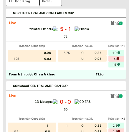
TL Hồng Kông
Bet365
NORTH CENTRAL AMERICA LEAGUES CUP
Live
5
1
-
Portland Timbers
Puebla
73
'
Toàn trận-Cược chấp
Toàn trận--tài/Xỉu
Toàn trận-1x2
0.98
6.75
O
0.85
1.01
1.25
0.83
U
0.95
41
151
Toàn trận cược Châu Á khác
7
kèo
CONCACAF CENTRAL AMERICAN CUP
Live
0
0
-
CD Motagua
CD FAS
50
'
Toàn trận-Cược chấp
Toàn trận--tài/Xỉu
Toàn trận-1x2
1
1
O
0.83
2.3
0.5
0.8
U
0.98
2.2