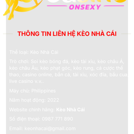
THÔNG TIN LIÊN HỆ KÈO NHÀ CÁI
Thể loại: Kèo Nhà Cái
Trò chơi: Soi kèo bóng đá, kèo tài xỉu, kèo châu Á,
kèo châu Âu, kèo phạt góc, kèo rung, cá cược thể
thao, casino online, bắn cá, tài xỉu, xóc đĩa, bầu cua,
live casino v.v..
Máy chủ: Philippines
Năm hoạt động: 2022
Website chính hãng:
Kèo Nhà Cái
Số điện thoại: 0987 771 890
Email:
keonhacai@gmail.com