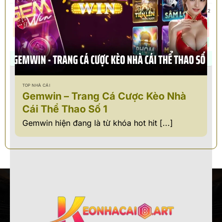
và game đổi thưởng chất lượng cao cho hàng
Toàn trận-Cược chấp
Toàn trận--tài/Xỉu
Toàn trận-1x2
triệu thành viên trên toàn thế giới.
1.03
3.25
O
0.8
2.25
0.25
0.78
U
1
3.75
2.8
Toàn trận cược Châu Á khác
7
kèo
TOP NHÀ CÁI
Gemwin – Trang Cá Cược Kèo Nhà
Cái Thể Thao Số 1
Gemwin hiện đang là từ khóa hot hit [...]