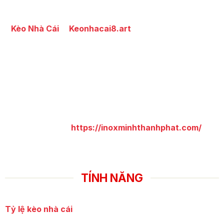
Kèo Nhà Cái
–
Keonhacai8.art
Điểm đến soi kèo, cá
cược thể thao uy tín bậc nhất hiện nay! Với giao diện
trực quan, dễ theo dõi, Kèo Nhà Cái mang đến cho
người chơi thông tin kèo chuẩn xác, tỷ lệ hấp dẫn và
phân tích chuyên sâu từ chuyên gia. Đa dạng kèo bóng
đá, kèo rung, kèo tài xỉu cho đến kèo châu Âu, châu Á.
Hỗ trợ 24/7, cập nhật kèo nhanh, ưu đãi liên tục – tất
cả tạo nên sân chơi cá cược an toàn, minh bạch, giúp
người chơi tự tin xuống kèo, săn thưởng lớn mỗi ngày.
Truy cập ngay:
https://inoxminhthanhphat.com/
để
bắt nhịp trận đấu và thắng lớn cùng Kèo Nhà Cái!
TÍNH NĂNG
Tỷ lệ kèo nhà cái