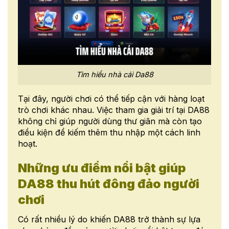
Tìm hiểu nhà cái Da88
Tại đây, người chơi có thể tiếp cận với hàng loạt
trò chơi khác nhau. Việc tham gia giải trí tại DA88
không chỉ giúp người dùng thư giãn mà còn tạo
điều kiện để kiếm thêm thu nhập một cách linh
hoạt.
Những ưu điểm nổi bật giúp
DA88 thu hút đông đảo người
chơi
Có rất nhiều lý do khiến DA88 trở thành sự lựa