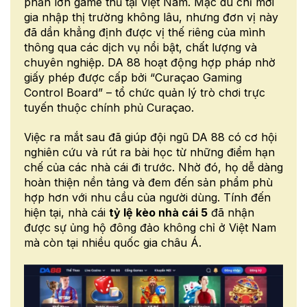
phần lớn game thủ tại Việt Nam. Mặc dù chỉ mới
gia nhập thị trường không lâu, nhưng đơn vị này
đã dần khẳng định được vị thế riêng của mình
thông qua các dịch vụ nổi bật, chất lượng và
chuyên nghiệp. DA 88 hoạt động hợp pháp nhờ
giấy phép được cấp bởi “Curaçao Gaming
Control Board” – tổ chức quản lý trò chơi trực
tuyến thuộc chính phủ Curaçao.
Việc ra mắt sau đã giúp đội ngũ DA 88 có cơ hội
nghiên cứu và rút ra bài học từ những điểm hạn
chế của các nhà cái đi trước. Nhờ đó, họ dễ dàng
hoàn thiện nền tảng và đem đến sản phẩm phù
hợp hơn với nhu cầu của người dùng. Tính đến
hiện tại, nhà cái
tỷ lệ kèo nhà cái 5
đã nhận
được sự ủng hộ đông đảo không chỉ ở Việt Nam
mà còn tại nhiều quốc gia châu Á.