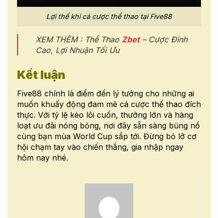
Lợi thế khi cá cược thể thao tại Five88
XEM THÊM : Thể Thao
Zbet
– Cược Đỉnh
Cao, Lợi Nhuận Tối Ưu
Kết luận
Five88 chính là điểm đến lý tưởng cho những ai
muốn khuấy động đam mê cá cược thể thao đích
thực. Với tỷ lệ kèo lôi cuốn, thưởng lớn và hàng
loạt ưu đãi nóng bỏng, nơi đây sẵn sàng bùng nổ
cùng bạn mùa World Cup sắp tới. Đừng bỏ lỡ cơ
hội chạm tay vào chiến thắng, gia nhập ngay
hôm nay nhé.