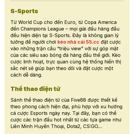
S-Sports
Từ World Cup cho đến Euro, từ Copa America
đến Champions League – mọi giải đấu hàng đầu
đều hiện diện tại S-Sports. Đây là không gian lý
tưởng để người chơi
kèo nhà cái 55.cc
đặt cược
vào những trận cầu “triệu view” với sự góp mặt
của các siêu sao bóng đá hàng đầu thế giới. Kèo
cược linh hoạt, trực quan cùng hệ thống hiển thị
sắc nét sẽ giúp bạn theo dõi và đặt cược một
cách dễ dàng.
Thể thao điện tử
Sảnh thể thao điện tử của Five88 được thiết kế
theo phong cách hiện đại, phù hợp với xu hướng
cá cược Esports ngày nay. Tại đây, bạn có thể
cược các trận đấu hot nhất từ các tựa game như
Liên Minh Huyền Thoại, Dota2, CS:GO…