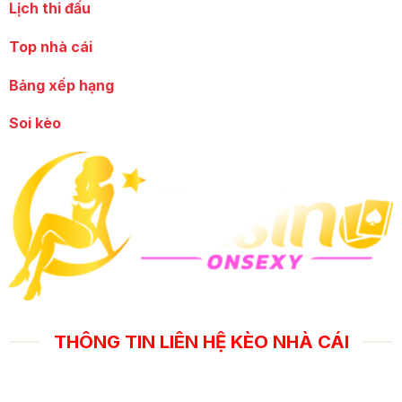
Lịch thi đấu
Top nhà cái
Bảng xếp hạng
Soi kèo
THÔNG TIN LIÊN HỆ KÈO NHÀ CÁI
Thể loại: Kèo Nhà Cái