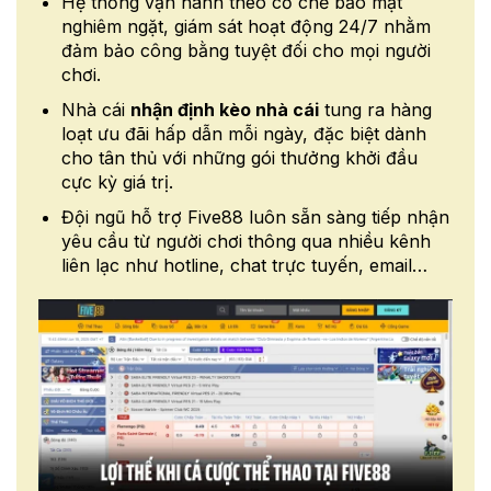
Hệ thống vận hành theo cơ chế bảo mật
nghiêm ngặt, giám sát hoạt động 24/7 nhằm
đảm bảo công bằng tuyệt đối cho mọi người
chơi.
Nhà cái
nhận định kèo nhà cái
tung ra hàng
loạt ưu đãi hấp dẫn mỗi ngày, đặc biệt dành
cho tân thủ với những gói thưởng khởi đầu
cực kỳ giá trị.
Đội ngũ hỗ trợ Five88 luôn sẵn sàng tiếp nhận
yêu cầu từ người chơi thông qua nhiều kênh
liên lạc như hotline, chat trực tuyến, email…