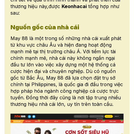
thương hiệu này,được
Keonhacai
tổng hợp như
sau:
Nguồn gốc của nhà cái
May 88 là một trong số những nhà cái xuất phát
từ khu vực châu Âu và hiện đang hoạt động
mạnh mẽ tại thị trường châu Á. Với tiềm lực tài
chính mạnh mẽ, nhà cái này không ngần ngại
đầu tư lớn vào việc xây dựng một hệ thống cá
cược hiện đại và chuyên nghiệp. Dù có nguồn
gốc từ Bắc Âu, May 88 đã lựa chọn đặt trụ sở
chính tại Philippines, là quốc gia đi đầu trong việc
hợp pháp hóa ngành công nghiệp cá cược trực
tuyến. Đồng thời đây cũng là nơi tập trung nhiều
thương hiệu nhà cái lớn, uy tín trên toàn cầu.