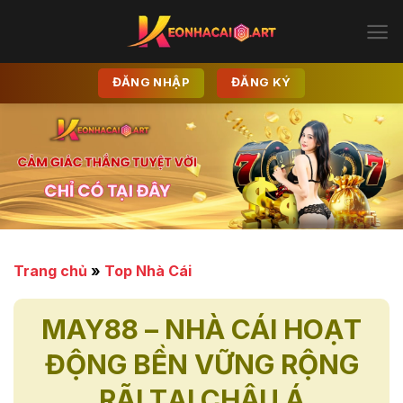
Bỏ
qua
nội
dung
ĐĂNG NHẬP
ĐĂNG KÝ
Trang chủ
»
Top Nhà Cái
MAY88 – NHÀ CÁI HOẠT
ĐỘNG BỀN VỮNG RỘNG
RÃI TẠI CHÂU Á