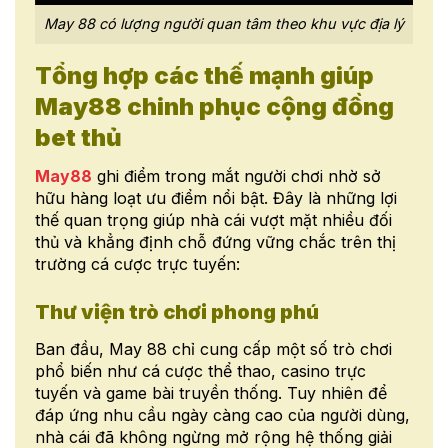
May 88 có lượng người quan tâm theo khu vực địa lý
Tổng hợp các thế mạnh giúp
May88 chinh phục cộng đồng
bet thủ
May88
ghi điểm trong mắt người chơi nhờ sở
hữu hàng loạt ưu điểm nổi bật. Đây là những lợi
thế quan trọng giúp nhà cái vượt mặt nhiều đối
thủ và khẳng định chỗ đứng vững chắc trên thị
trường cá cược trực tuyến:
Thư viện trò chơi phong phú
Ban đầu, May 88 chỉ cung cấp một số trò chơi
phổ biến như cá cược thể thao, casino trực
tuyến và game bài truyền thống. Tuy nhiên để
đáp ứng nhu cầu ngày càng cao của người dùng,
nhà cái đã không ngừng mở rộng hệ thống giải