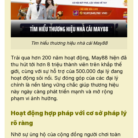
Tìm hiểu thương hiệu nhà cái May88
Trải qua hơn 200 năm hoạt động, May88 hiện đã
thu hút tới hơn 8 triệu thành viên trên khắp thế
giới, cùng với sự hỗ trợ của 500.000 đại lý đang
hoạt động sôi nổi. Sự đóng góp của các đại lý
chính là nền tảng vững chắc giúp thương hiệu
này ngày càng phát triển mạnh và mở rộng
phạm vi ảnh hưởng.
Hoạt động hợp pháp với cơ sở pháp lý
rõ ràng
Nhờ sự ủng hộ của cộng đồng người chơi toàn