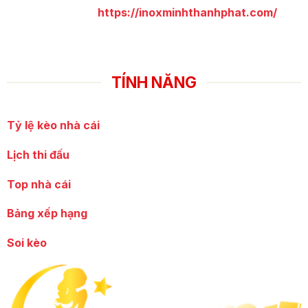
Truy cập ngay:
https://inoxminhthanhphat.com/
để
bắt nhịp trận đấu và thắng lớn cùng Kèo Nhà Cái!
TÍNH NĂNG
Tỷ lệ kèo nhà cái
Lịch thi đấu
Top nhà cái
Bảng xếp hạng
Soi kèo