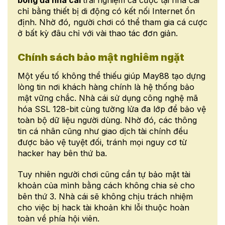
chỉ bằng thiết bị di động có kết nối Internet ổn
định. Nhờ đó, người chơi có thể tham gia cá cược
ở bất kỳ đâu chỉ với vài thao tác đơn giản.
Chính sách bảo mật nghiêm ngặt
Một yếu tố không thể thiếu giúp May88 tạo dựng
lòng tin nơi khách hàng chính là hệ thống bảo
mật vững chắc. Nhà cái sử dụng công nghệ mã
hóa SSL 128-bit cùng tường lửa đa lớp để bảo vệ
toàn bộ dữ liệu người dùng. Nhờ đó, các thông
tin cá nhân cũng như giao dịch tài chính đều
được bảo vệ tuyệt đối, tránh mọi nguy cơ từ
hacker hay bên thứ ba.
Tuy nhiên người chơi cũng cần tự bảo mật tài
khoản của mình bằng cách không chia sẻ cho
bên thứ 3. Nhà cái sẽ không chịu trách nhiệm
cho việc bị hack tài khoản khi lỗi thuộc hoàn
toàn về phía hội viên.