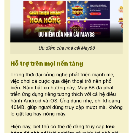
Ưu điểm của nhà cái May88
Hỗ trợ trên mọi nền tảng
Trong thời đại công nghệ phát triển mạnh mẽ,
việc chơi cá cược qua điện thoại trở nên phổ
biến. Nắm bắt xu hướng này, May 88 đã phát
triển ứng dụng riêng tương thích với cả hệ điều
hành Android và iOS. Ứng dụng nhẹ, chỉ khoảng
40MB, giúp người dùng truy cập mượt mà, không
lo giật lag hay nóng máy.
Hiện nay, bet thủ có thể dễ dàng truy cập
kèo
bóng đá nhà cái
trải nghiệm cá cược tại nhà cái