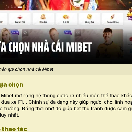
nên lựa chọn nhà cái Mibet
lựa chọn
, Mibet mở rộng hệ thống cược ra nhiều môn thể thao khá
 đua xe F1… Chính sự đa dạng này giúp người chơi linh ho
ở trường. Đồng thời nhờ đó giúp bet thủ tránh được cảm g
duy nhất.
ễ thao tác