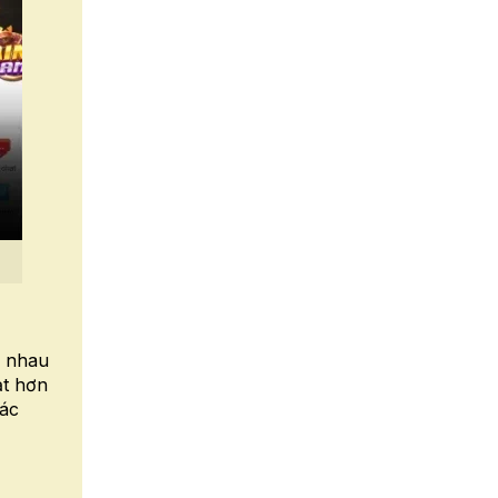
c nhau
ạt hơn
iác