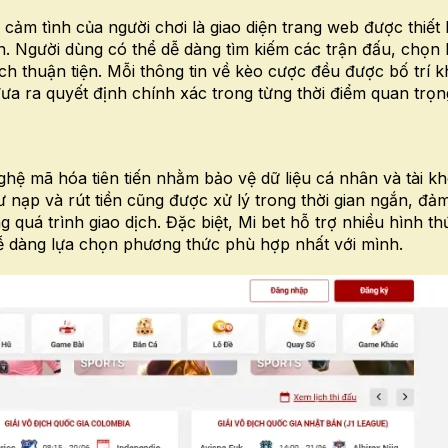
cảm tình của người chơi là giao diện trang web được thiết 
n. Người dùng có thể dễ dàng tìm kiếm các trận đấu, chọn l
ch thuận tiện. Mỗi thông tin về kèo cược đều được bố trí 
a ra quyết định chính xác trong từng thời điểm quan trọn
ghệ mã hóa tiên tiến nhằm bảo vệ dữ liệu cá nhân và tài k
ư nạp và rút tiền cũng được xử lý trong thời gian ngắn, đả
 quá trình giao dịch. Đặc biệt, Mi bet hỗ trợ nhiều hình th
dễ dàng lựa chọn phương thức phù hợp nhất với mình.