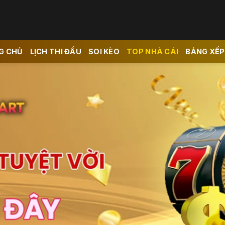
G CHỦ
LỊCH THI ĐẤU
SOI KÈO
TOP NHÀ CÁI
BẢNG XẾP