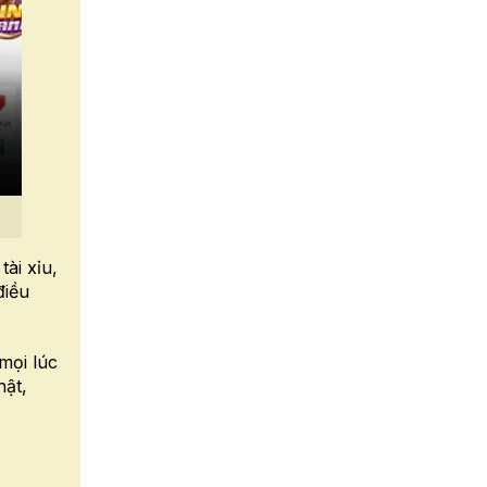
ài xỉu,
điều
mọi lúc
hật,