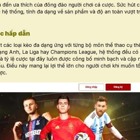
 đến ưa thích của đông đảo người chơi cá cược. Sức hút 
ế hệ thống, tính đa dạng về sản phẩm và độ an toàn vượt t
c hấp dẫn
oạt các loại kèo đa dạng ứng với từng bộ môn thể thao cụ th
hạng Anh, La Liga hay Champions League, hệ thống đều có
 tỷ lệ cược tại đây luôn được công bố minh bạch và cập 
u. Điều này mang lại lợi thế lớn cho người chơi khi muốn tố
ợc.