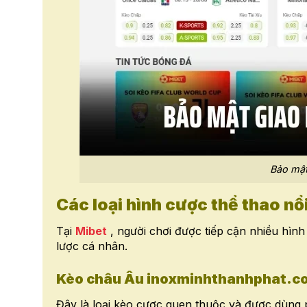
Bảo mật
Các loại hình cược thể thao nổi
Tại
Mibet
, người chơi được tiếp cận nhiều hình
lược cá nhân.
Kèo châu Âu
inoxminhthanhphat.c
Đây là loại kèo cược quen thuộc và được dùng 