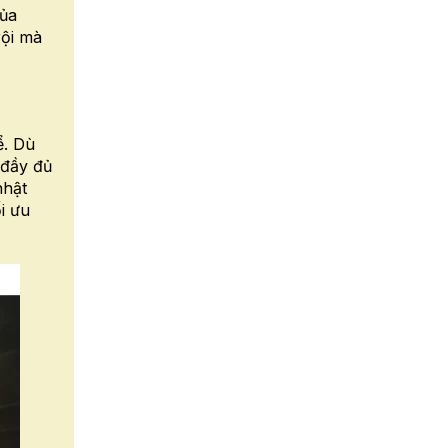
của
rội mà
ể. Dù
 đầy đủ
nhật
i ưu