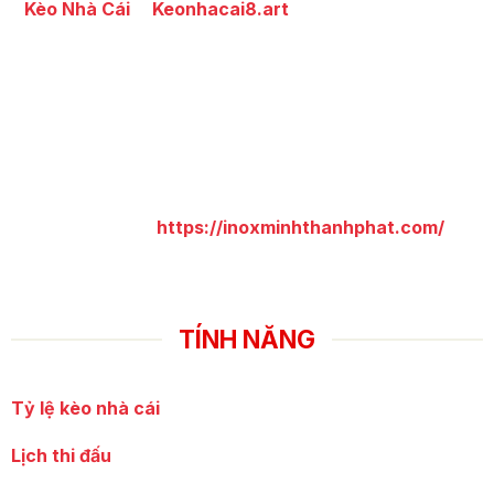
Kèo Nhà Cái
–
Keonhacai8.art
Điểm đến soi kèo, cá
cược thể thao uy tín bậc nhất hiện nay! Với giao diện
trực quan, dễ theo dõi, Kèo Nhà Cái mang đến cho
người chơi thông tin kèo chuẩn xác, tỷ lệ hấp dẫn và
phân tích chuyên sâu từ chuyên gia. Đa dạng kèo bóng
đá, kèo rung, kèo tài xỉu cho đến kèo châu Âu, châu Á.
Hỗ trợ 24/7, cập nhật kèo nhanh, ưu đãi liên tục – tất
cả tạo nên sân chơi cá cược an toàn, minh bạch, giúp
người chơi tự tin xuống kèo, săn thưởng lớn mỗi ngày.
Truy cập ngay:
https://inoxminhthanhphat.com/
để
bắt nhịp trận đấu và thắng lớn cùng Kèo Nhà Cái!
TÍNH NĂNG
Tỷ lệ kèo nhà cái
Lịch thi đấu