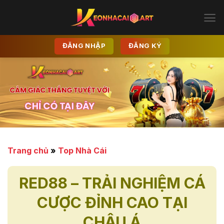
Bỏ
qua
nội
dung
ĐĂNG NHẬP
ĐĂNG KÝ
Trang chủ
»
Top Nhà Cái
RED88 – TRẢI NGHIỆM CÁ
CƯỢC ĐỈNH CAO TẠI
CHÂU Á