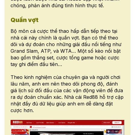
chóng, phản ánh đúng tình hình thực tế.
Quần vợt
Bộ môn cá cược thể thao hấp dẫn tiếp theo tại
nhà cái này chính là quần vợt. Bạn có thể theo
dõi và dự đoán cho những giải đấu nổi tiếng như
Grand Slam, ATP, và WTA… Một số kèo nổi bật
bao gồm thắng set, cược tổng game hoặc cược
tay ghi điểm đầu tiên…
Theo kinh nghiệm của chuyên gia và người chơi
lâu năm, anh em nên theo dõi phong độ, đánh
giá lịch sử đối đầu của các vận động viên để đưa
ra dự đoán chuẩn xác. Nhà cái Red88 hỗ trợ cập
nhật đầy đủ dữ liệu giúp anh em dễ dàng đặt
cược hơn.