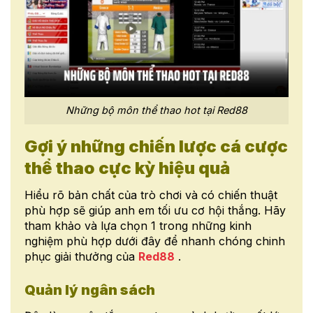
Những bộ môn thể thao hot tại Red88
Gợi ý những chiến lược cá cược
thể thao cực kỳ hiệu quả
Hiểu rõ bản chất của trò chơi và có chiến thuật
phù hợp sẽ giúp anh em tối ưu cơ hội thắng. Hãy
tham khảo và lựa chọn 1 trong những kinh
nghiệm phù hợp dưới đây để nhanh chóng chinh
phục giải thưởng của
Red88
.
Quản lý ngân sách