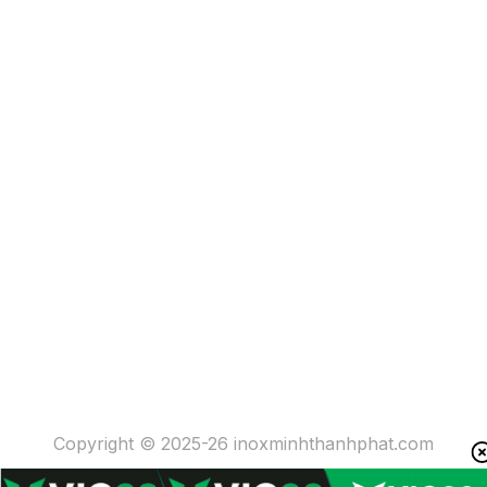
kèo châu Âu, kèo phạt góc, kèo rung, cá cược thể
thao, casino online, bắn cá, tài xỉu, xóc đĩa, bầu cua,
live casino v.v..
Máy chủ: Philippines
Năm hoạt động: 2022
Website chính hãng:
Kèo Nhà Cái
Số điện thoại: 0987 771 890
Email:
keonhacai@gmail.com
Văn phòng đại diện HCM: 47/7A Tân Hòa Đông,
Phường 14, Quận 6, Hồ Chí Minh, Việt Nam
Người đại diện website:
MERCURY
Hashtag: #keonhacai #keonhacai8 #keonhacai8art
Copyright © 2025-26 inoxminhthanhphat.com