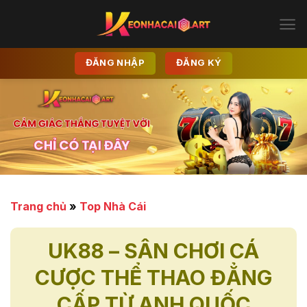
Bỏ
qua
nội
dung
ĐĂNG NHẬP
ĐĂNG KÝ
Trang chủ
»
Top Nhà Cái
UK88 – SÂN CHƠI CÁ
CƯỢC THỂ THAO ĐẲNG
CẤP TỪ ANH QUỐC