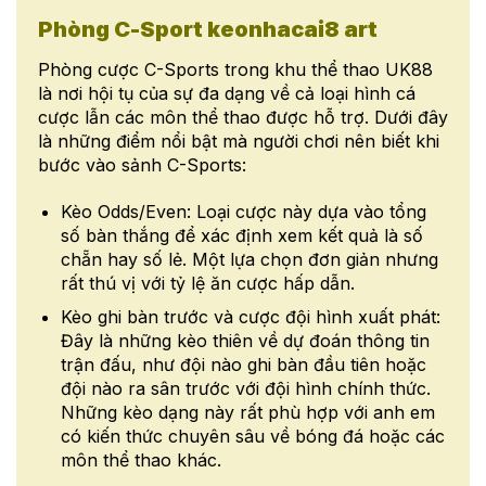
Phòng C-Sport
keonhacai8 art
Phòng cược C-Sports trong khu thể thao UK88
là nơi hội tụ của sự đa dạng về cả loại hình cá
cược lẫn các môn thể thao được hỗ trợ. Dưới đây
là những điểm nổi bật mà người chơi nên biết khi
bước vào sảnh C-Sports:
Kèo Odds/Even: Loại cược này dựa vào tổng
số bàn thắng để xác định xem kết quả là số
chẵn hay số lẻ. Một lựa chọn đơn giản nhưng
rất thú vị với tỷ lệ ăn cược hấp dẫn.
Kèo ghi bàn trước và cược đội hình xuất phát:
Đây là những kèo thiên về dự đoán thông tin
trận đấu, như đội nào ghi bàn đầu tiên hoặc
đội nào ra sân trước với đội hình chính thức.
Những kèo dạng này rất phù hợp với anh em
có kiến thức chuyên sâu về bóng đá hoặc các
môn thể thao khác.