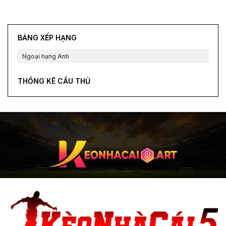
BẢNG XẾP HẠNG
Ngoại hạng Anh
THỐNG KÊ CẦU THỦ