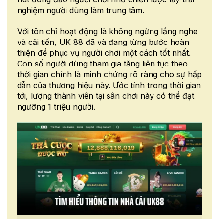
nghiệm người dùng làm trung tâm.
Với tôn chỉ hoạt động là không ngừng lắng nghe
và cải tiến, UK 88 đã và đang từng bước hoàn
thiện để phục vụ người chơi một cách tốt nhất.
Con số người dùng tham gia tăng liên tục theo
thời gian chính là minh chứng rõ ràng cho sự hấp
dẫn của thương hiệu này. Ước tính trong thời gian
tới, lượng thành viên tại sân chơi này có thể đạt
ngưỡng 1 triệu người.