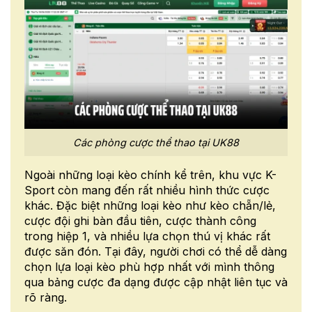
Các phòng cược thể thao tại UK88
Ngoài những loại kèo chính kể trên, khu vực K-
Sport còn mang đến rất nhiều hình thức cược
khác. Đặc biệt những loại kèo như kèo chẵn/lẻ,
cược đội ghi bàn đầu tiên, cược thành công
trong hiệp 1, và nhiều lựa chọn thú vị khác rất
được săn đón. Tại đây, người chơi có thể dễ dàng
chọn lựa loại kèo phù hợp nhất với mình thông
qua bảng cược đa dạng được cập nhật liên tục và
rõ ràng.