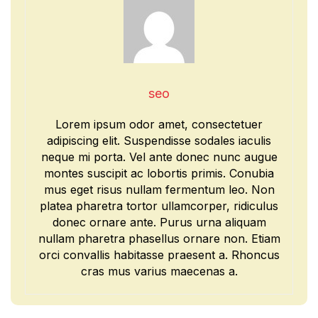
seo
Lorem ipsum odor amet, consectetuer
adipiscing elit. Suspendisse sodales iaculis
neque mi porta. Vel ante donec nunc augue
montes suscipit ac lobortis primis. Conubia
mus eget risus nullam fermentum leo. Non
platea pharetra tortor ullamcorper, ridiculus
donec ornare ante. Purus urna aliquam
nullam pharetra phasellus ornare non. Etiam
orci convallis habitasse praesent a. Rhoncus
cras mus varius maecenas a.