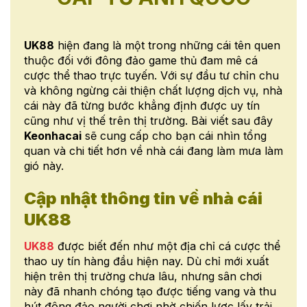
UK88
hiện đang là một trong những cái tên quen
thuộc đối với đông đảo game thủ đam mê cá
cược thể thao trực tuyến. Với sự đầu tư chỉn chu
và không ngừng cải thiện chất lượng dịch vụ, nhà
cái này đã từng bước khẳng định được uy tín
cũng như vị thế trên thị trường. Bài viết sau đây
Keonhacai
sẽ cung cấp cho bạn cái nhìn tổng
quan và chi tiết hơn về nhà cái đang làm mưa làm
gió này.
Cập nhật thông tin về nhà cái
UK88
UK88
được biết đến như một địa chỉ cá cược thể
thao uy tín hàng đầu hiện nay. Dù chỉ mới xuất
hiện trên thị trường chưa lâu, nhưng sân chơi
này đã nhanh chóng tạo được tiếng vang và thu
hút đông đảo người chơi nhờ chiến lược lấy trải