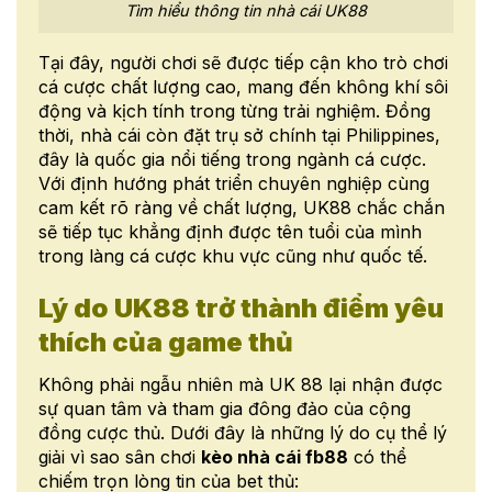
Tìm hiểu thông tin nhà cái UK88
Tại đây, người chơi sẽ được tiếp cận kho trò chơi
cá cược chất lượng cao, mang đến không khí sôi
động và kịch tính trong từng trải nghiệm. Đồng
thời, nhà cái còn đặt trụ sở chính tại Philippines,
đây là quốc gia nổi tiếng trong ngành cá cược.
Với định hướng phát triển chuyên nghiệp cùng
cam kết rõ ràng về chất lượng, UK88 chắc chắn
sẽ tiếp tục khẳng định được tên tuổi của mình
trong làng cá cược khu vực cũng như quốc tế.
Lý do UK88 trở thành điểm yêu
thích của game thủ
Không phải ngẫu nhiên mà UK 88 lại nhận được
sự quan tâm và tham gia đông đảo của cộng
đồng cược thủ. Dưới đây là những lý do cụ thể lý
giải vì sao sân chơi
kèo nhà cái fb88
có thể
chiếm trọn lòng tin của bet thủ: