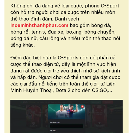
Không chỉ đa dạng về loại cược, phòng C-Sport
còn hỗ trợ người chơi cá cược trên nhiều môn
thể thao đình đám. Danh sách
inoxminhthanhphat.com
bao gồm bóng đá,
bóng rổ, tennis, đua xe, boxing, bóng chuyền,
bóng đá nữ, cầu lông và nhiều môn thể thao nổi
tiếng khác.
Điểm đặc biệt nữa là C-Sports còn có phần cá
cược thể thao điện tử, đây là một lĩnh vực hiện
đang rất được giới trẻ yêu thích nhờ sự kịch tính
và hấp dẫn. Người chơi có thể tham gia đặt cược
các giải đấu nổi tiếng trên toàn thế giới, từ Liên
Minh Huyền Thoại, Dota 2 cho đến CS:GO,…